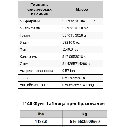
Единицы
физических
Масса
величин
Микрограмм
5.170953018e+11 µg
Миллиграмм
517095301.8 mg
Грамм
517095.3018 g
Унция
18240.0 oz
Фунт
1140.0 lbs
Килограмм
517.0953018 kg
Стоун
81.4285714286 st
Американская тонна
0.57 ton
Тонна
0.5170953018 t
Английская тонна
0.5089285714 Long tons
1140 Фунт Таблица преобразования