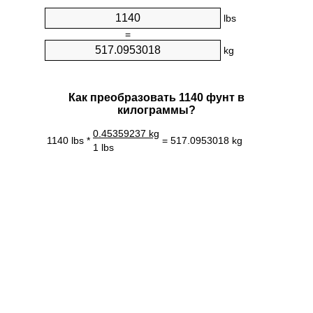
lbs
=
kg
Как преобразовать 1140 фунт в
килограммы?
0.45359237 kg
1140 lbs *
= 517.0953018 kg
1 lbs