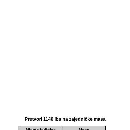
Pretvori 1140 lbs na zajedničke masa
Mjerna jedinica
Masa