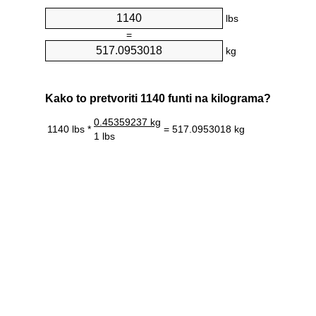
lbs
=
kg
Kako to pretvoriti 1140 funti na kilograma?
0.45359237 kg
1140 lbs *
= 517.0953018 kg
1 lbs