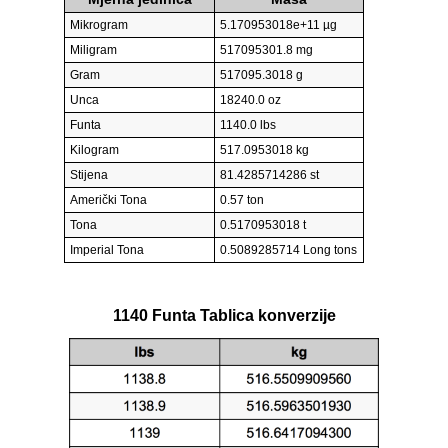
Mikrogram
5.170953018e+11 µg
Miligram
517095301.8 mg
Gram
517095.3018 g
Unca
18240.0 oz
Funta
1140.0 lbs
Kilogram
517.0953018 kg
Stijena
81.4285714286 st
Američki Tona
0.57 ton
Tona
0.5170953018 t
Imperial Tona
0.5089285714 Long tons
1140 Funta Tablica konverzije