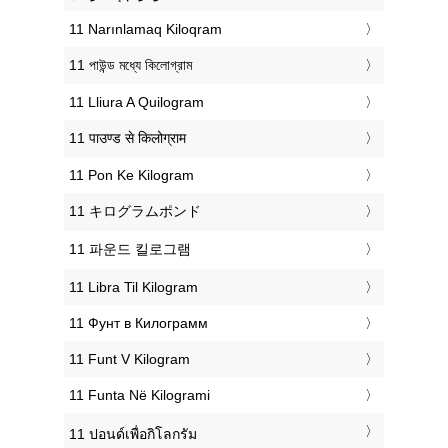
‎11 Narınlamaq Kiloqram
‎11 পাউন্ড মধ্যে কিলোগ্রাম
‎11 Lliura A Quilogram
‎11 पाउण्ड से किलोग्राम
‎11 Pon Ke Kilogram
‎11 キログラムポンド
‎11 파운드 킬로그램
‎11 Libra Til Kilogram
‎11 Фунт в Килограмм
‎11 Funt V Kilogram
‎11 Funta Në Kilogrami
‎11 ปอนด์เพื่อกิโลกรัม