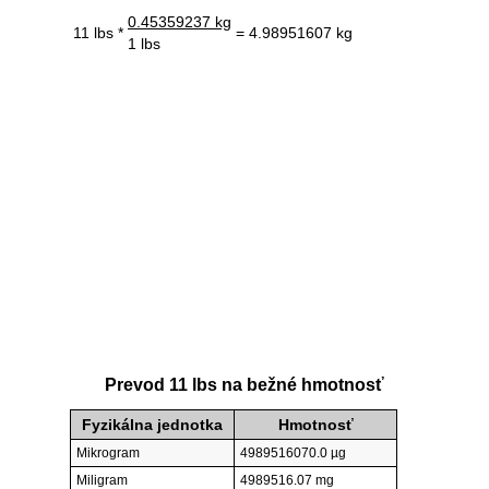
0.45359237 kg
11 lbs *
= 4.98951607 kg
1 lbs
Prevod 11 lbs na bežné hmotnosť
Fyzikálna jednotka
Hmotnosť
Mikrogram
4989516070.0 µg
Miligram
4989516.07 mg