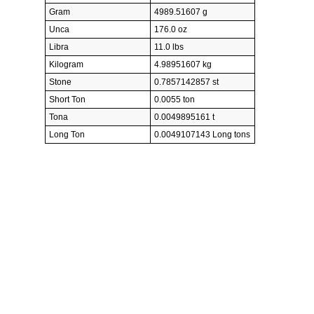
Gram
4989.51607 g
Unca
176.0 oz
Libra
11.0 lbs
Kilogram
4.98951607 kg
Stone
0.7857142857 st
Short Ton
0.0055 ton
Tona
0.0049895161 t
Long Ton
0.0049107143 Long tons