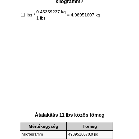
kilogramm?
0.45359237 kg
11 lbs *
= 4.98951607 kg
1 lbs
Átalakítás 11 lbs közös tömeg
Mértékegység
Tömeg
Mikrogramm
4989516070.0 µg