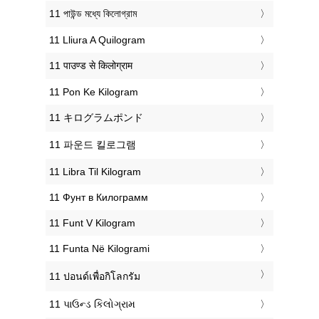
‎11 পাউন্ড মধ্যে কিলোগ্রাম
‎11 Lliura A Quilogram
‎11 पाउण्ड से किलोग्राम
‎11 Pon Ke Kilogram
‎11 キログラムポンド
‎11 파운드 킬로그램
‎11 Libra Til Kilogram
‎11 Фунт в Килограмм
‎11 Funt V Kilogram
‎11 Funta Në Kilogrami
‎11 ปอนด์เพื่อกิโลกรัม
‎11 પાઉન્ડ કિલોગ્રામ