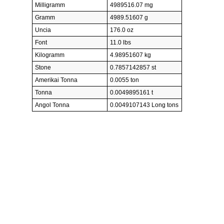
Milligramm
4989516.07 mg
Gramm
4989.51607 g
Uncia
176.0 oz
Font
11.0 lbs
Kilogramm
4.98951607 kg
Stone
0.7857142857 st
Amerikai Tonna
0.0055 ton
Tonna
0.0049895161 t
Angol Tonna
0.0049107143 Long tons