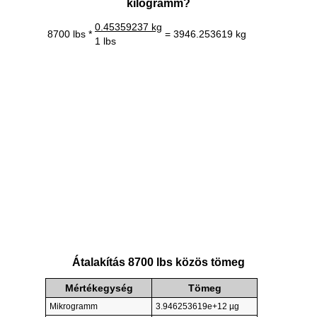
kilogramm?
0.45359237 kg
8700 lbs *
= 3946.253619 kg
1 lbs
Átalakítás 8700 lbs közös tömeg
Mértékegység
Tömeg
Mikrogramm
3.946253619e+12 µg