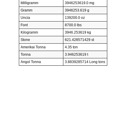
Milligramm
3946253619.0 mg
Gramm
3946253.619 g
Uncia
139200.0 oz
Font
8700.0 lbs
Kilogramm
3946.253619 kg
Stone
621.428571429 st
Amerikai Tonna
4.35 ton
Tonna
3.946253619 t
Angol Tonna
3.8839285714 Long tons