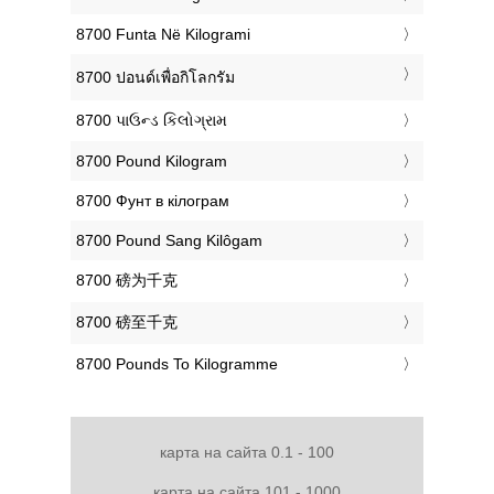
‎8700 Funta Në Kilogrami
‎8700 ปอนด์เพื่อกิโลกรัม
‎8700 પાઉન્ડ કિલોગ્રામ
‎8700 Pound Kilogram
‎8700 Фунт в кілограм
‎8700 Pound Sang Kilôgam
‎8700 磅为千克
‎8700 磅至千克
‎8700 Pounds To Kilogramme
карта на сайта 0.1 - 100
карта на сайта 101 - 1000