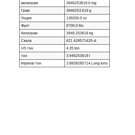
милиграм
3946253619.0 mg
Грам
3946253.619 g
Унция
139200.0 oz
Фунт
8700.0 lbs
Килограм
3946.253619 kg
Скала
621.428571429 st
US тон
4.35 ton
тон
3.946253619 t
Imperial тон
3.8839285714 Long tons