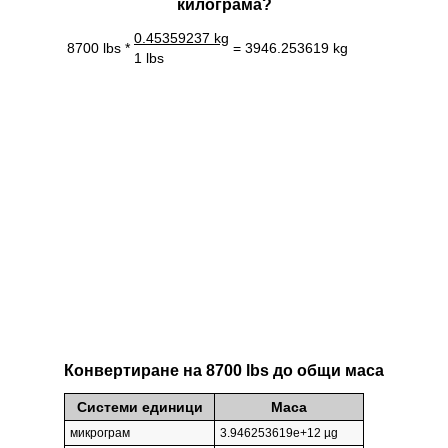
килограмa?
0.45359237 kg
8700 lbs *
= 3946.253619 kg
1 lbs
Конвертиране на 8700 lbs до общи маса
Системи единици
Маса
микрограм
3.946253619e+12 µg