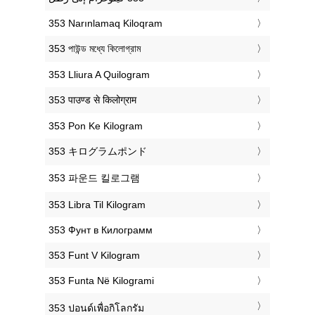
‎353 Narınlamaq Kiloqram
‎353 পাউন্ড মধ্যে কিলোগ্রাম
‎353 Lliura A Quilogram
‎353 पाउण्ड से किलोग्राम
‎353 Pon Ke Kilogram
‎353 キログラムポンド
‎353 파운드 킬로그램
‎353 Libra Til Kilogram
‎353 Фунт в Килограмм
‎353 Funt V Kilogram
‎353 Funta Në Kilogrami
‎353 ปอนด์เพื่อกิโลกรัม