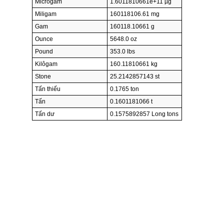
Micrôgam
1.6011810661e+11 µg
Miligam
160118106.61 mg
Gam
160118.10661 g
Ounce
5648.0 oz
Pound
353.0 lbs
Kilôgam
160.11810661 kg
Stone
25.2142857143 st
Tấn thiếu
0.1765 ton
Tấn
0.1601181066 t
Tấn dư
0.1575892857 Long tons