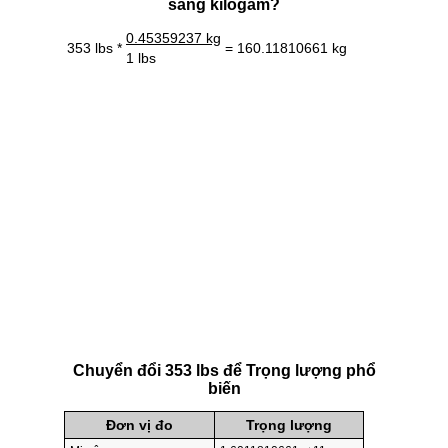
sang kilôgam?
0.45359237 kg
353 lbs *
= 160.11810661 kg
1 lbs
Chuyển đổi 353 lbs để Trọng lượng phổ
biến
Đơn vị đo
Trọng lượng