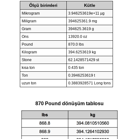
Ölçü birimleri
Kütle
Mikrogram
3.946253619e+11 µg
Miligram
394625361.9 mg
Gram
394625.3619 g
Ons
13920.0 oz
Pound
870.0 lbs
Kilogram
394.6253619 kg
Stone
62.1428571429 st
kısa ton
0.435 ton
Ton
0.3946253619 t
uzun ton
0.3883928571 Long tons
870 Pound dönüşüm tablosu