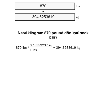
lbs
=
kg
Nasıl kilogram 870 pound dönüştürmek
için?
0.45359237 kg
870 lbs *
= 394.6253619 kg
1 lbs