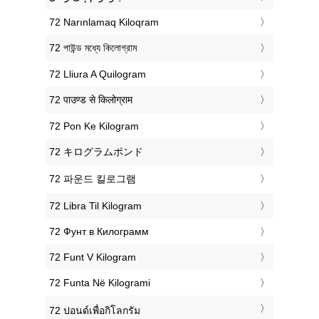
‎72 Narınlamaq Kiloqram
‎72 পাউন্ড মধ্যে কিলোগ্রাম
‎72 Lliura A Quilogram
‎72 पाउण्ड से किलोग्राम
‎72 Pon Ke Kilogram
‎72 キログラムポンド
‎72 파운드 킬로그램
‎72 Libra Til Kilogram
‎72 Фунт в Килограмм
‎72 Funt V Kilogram
‎72 Funta Në Kilogrami
‎72 ปอนด์เพื่อกิโลกรัม