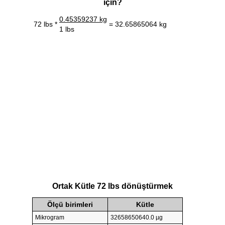
için?
0.45359237 kg
72 lbs *
= 32.65865064 kg
1 lbs
Ortak Kütle 72 lbs dönüştürmek
Ölçü birimleri
Kütle
Mikrogram
32658650640.0 µg