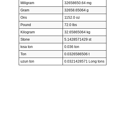
Miligram
32658650.64 mg
Gram
32658.65064 g
Ons
1152.0 oz
Pound
72.0 lbs
Kilogram
32.65865064 kg
Stone
5.1428571429 st
kısa ton
0.036 ton
Ton
0.0326586506 t
uzun ton
0.0321428571 Long tons