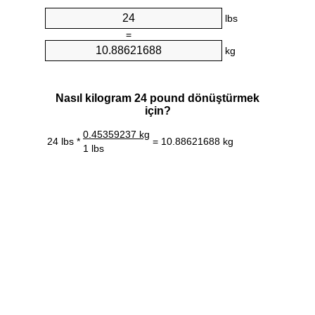
lbs
=
kg
Nasıl kilogram 24 pound dönüştürmek
için?
0.45359237 kg
24 lbs *
= 10.88621688 kg
1 lbs