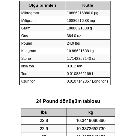
Ölçü birimleri
Kütle
Mikrogram
10886216880.0 µg
Miligram
10886216.88 mg
Gram
10886.21688 g
Ons
384.0 oz
Pound
24.0 lbs
Kilogram
10.88621688 kg
Stone
1.7142857143 st
kısa ton
0.012 ton
Ton
0.0108862169 t
uzun ton
0.0107142857 Long tons
24 Pound dönüşüm tablosu