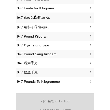
‎947 Funta Në Kilogrami
‎947 ปอนด์เพื่อกิโลกรัม
‎947 પાઉન્ડ કિલોગ્રામ
‎947 Pound Kilogram
‎947 Фунт в кілограм
‎947 Pound Sang Kilôgam
‎947 磅为千克
‎947 磅至千克
‎947 Pounds To Kilogramme
사이트맵 0.1 - 100