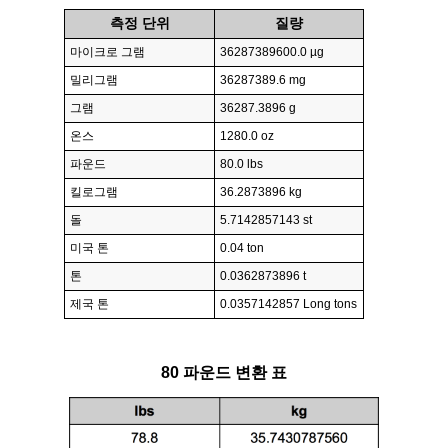
측정 단위
질량
마이크로 그램
36287389600.0 µg
밀리그램
36287389.6 mg
그램
36287.3896 g
온스
1280.0 oz
파운드
80.0 lbs
킬로그램
36.2873896 kg
돌
5.7142857143 st
미국 톤
0.04 ton
톤
0.0362873896 t
제국 톤
0.0357142857 Long tons
80 파운드 변환 표