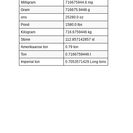
Milligram
716675944.6 mg
Gram
716675.9446 g
ons
25280.0 oz
Pond
1580.0 lbs
Kilogram
716.6759446 kg
Stone
112.857142857 st
Amerikaanse ton
0.79 ton
Ton
0.7166759446 t
Imperial ton
0.7053571429 Long tons