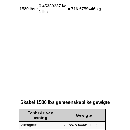
0.45359237 kg
1580 lbs *
= 716.6759446 kg
1 lbs
Skakel 1580 lbs gemeenskaplike gewigte
Eenhede van
Gewigte
meting
Mikrogram
7.166759446e+11 µg