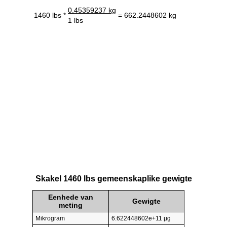
0.45359237 kg
1460 lbs *
= 662.2448602 kg
1 lbs
Skakel 1460 lbs gemeenskaplike gewigte
Eenhede van
Gewigte
meting
Mikrogram
6.622448602e+11 µg