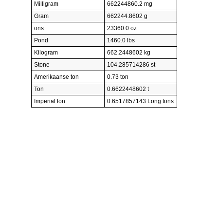
Milligram
662244860.2 mg
Gram
662244.8602 g
ons
23360.0 oz
Pond
1460.0 lbs
Kilogram
662.2448602 kg
Stone
104.285714286 st
Amerikaanse ton
0.73 ton
Ton
0.6622448602 t
Imperial ton
0.6517857143 Long tons