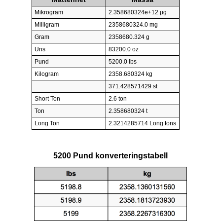
Mikrogram
2.358680324e+12 µg
Milligram
2358680324.0 mg
Gram
2358680.324 g
Uns
83200.0 oz
Pund
5200.0 lbs
Kilogram
2358.680324 kg
371.428571429 st
Short Ton
2.6 ton
Ton
2.358680324 t
Long Ton
2.3214285714 Long tons
5200 Pund konverteringstabell