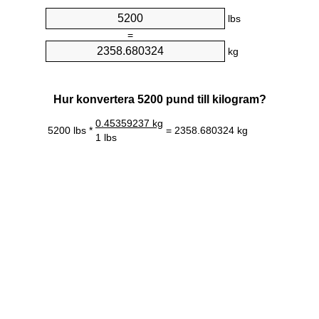
lbs
=
kg
Hur konvertera 5200 pund till kilogram?
0.45359237 kg
5200 lbs *
= 2358.680324 kg
1 lbs