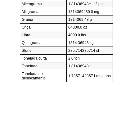
Micrograma
1.81436948e+12 µg
Miligrama
1814369480.0 mg
Grama
1814369.48 g
Onça
64000.0 oz
Libra
4000.0 lbs
Quilograma
1814.36948 kg
Stone
285.714285714 st
Tonelada curta
2.0 ton
Tonelada
1.81436948 t
Tonelada de
1.7857142857 Long tons
deslocamento