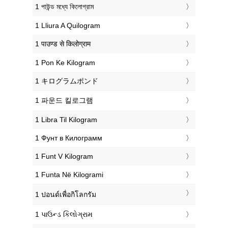
‎1 পাউন্ড মধ্যে কিলোগ্রাম
‎1 Lliura A Quilogram
‎1 पाउण्ड से किलोग्राम
‎1 Pon Ke Kilogram
‎1 キログラムポンド
‎1 파운드 킬로그램
‎1 Libra Til Kilogram
‎1 Фунт в Килограмм
‎1 Funt V Kilogram
‎1 Funta Në Kilogrami
‎1 ปอนด์เพื่อกิโลกรัม
‎1 પાઉન્ડ કિલોગ્રામ