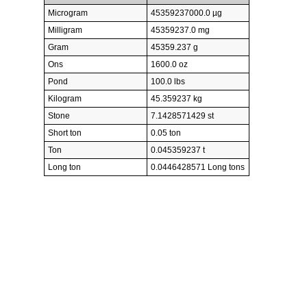
Microgram
45359237000.0 µg
Milligram
45359237.0 mg
Gram
45359.237 g
Ons
1600.0 oz
Pond
100.0 lbs
Kilogram
45.359237 kg
Stone
7.1428571429 st
Short ton
0.05 ton
Ton
0.045359237 t
Long ton
0.0446428571 Long tons