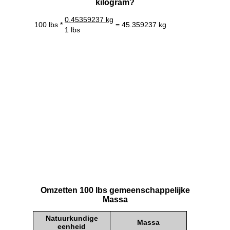
kilogram?
0.45359237 kg
100 lbs *
= 45.359237 kg
1 lbs
Omzetten 100 lbs gemeenschappelijke
Massa
Natuurkundige
Massa
eenheid