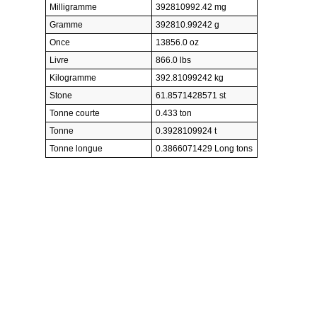
Milligramme
392810992.42 mg
Gramme
392810.99242 g
Once
13856.0 oz
Livre
866.0 lbs
Kilogramme
392.81099242 kg
Stone
61.8571428571 st
Tonne courte
0.433 ton
Tonne
0.3928109924 t
Tonne longue
0.3866071429 Long tons