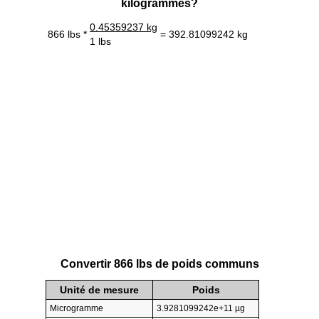
kilogrammes?
0.45359237 kg
866 lbs *
= 392.81099242 kg
1 lbs
Convertir 866 lbs de poids communs
Unité de mesure
Poids
Microgramme
3.9281099242e+11 µg