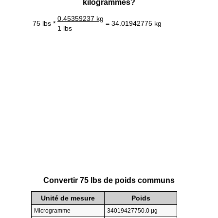
kilogrammes?
0.45359237 kg
75 lbs *
= 34.01942775 kg
1 lbs
Convertir 75 lbs de poids communs
Unité de mesure
Poids
Microgramme
34019427750.0 µg