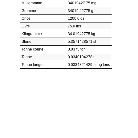
Milligramme
34019427.75 mg
Gramme
34019.42775 g
Once
1200.0 oz
Livre
75.0 lbs
Kilogramme
34.01942775 kg
Stone
5.3571428571 st
Tonne courte
0.0375 ton
Tonne
0.0340194278 t
Tonne longue
0.0334821429 Long tons