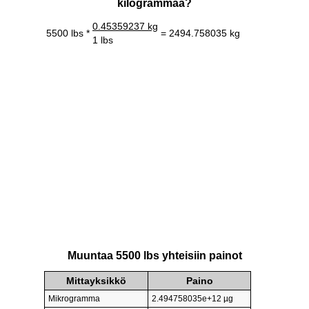
kilogrammaa?
0.45359237 kg
5500 lbs *
= 2494.758035 kg
1 lbs
Muuntaa 5500 lbs yhteisiin painot
Mittayksikkö
Paino
Mikrogramma
2.494758035e+12 µg