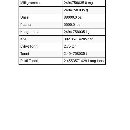
Milligramma
2494758035.0 mg
2494758.035 g
Unssi
88000.0 oz
Pauna
5500.0 lbs
Kilogramma
2494.758035 kg
Kivi
392.857142857 st
Lyhyt Tonni
2.75 ton
Tonni
2.494758035 t
Pitkä Tonni
2.4553571429 Long tons