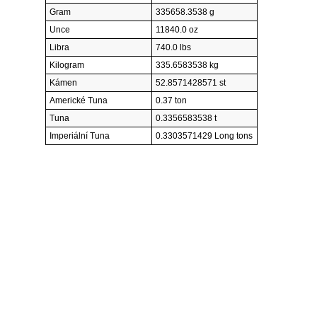
Gram
335658.3538 g
Unce
11840.0 oz
Libra
740.0 lbs
Kilogram
335.6583538 kg
Kámen
52.8571428571 st
Americké Tuna
0.37 ton
Tuna
0.3356583538 t
Imperiální Tuna
0.3303571429 Long tons