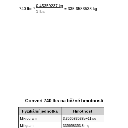
0.45359237 kg
740 lbs *
= 335.6583538 kg
1 lbs
Convert 740 lbs na běžné hmotnosti
Fyzikální jednotka
Hmotnost
Mikrogram
3.356583538e+11 µg
Miligram
335658353.8 mg