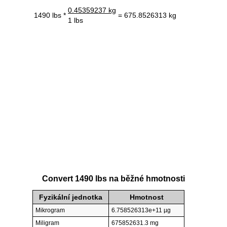
0.45359237 kg
1490 lbs *
= 675.8526313 kg
1 lbs
Convert 1490 lbs na běžné hmotnosti
Fyzikální jednotka
Hmotnost
Mikrogram
6.758526313e+11 µg
Miligram
675852631.3 mg