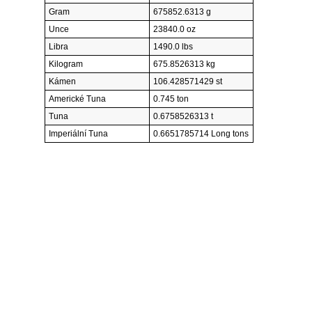
Gram
675852.6313 g
Unce
23840.0 oz
Libra
1490.0 lbs
Kilogram
675.8526313 kg
Kámen
106.428571429 st
Americké Tuna
0.745 ton
Tuna
0.6758526313 t
Imperiální Tuna
0.6651785714 Long tons