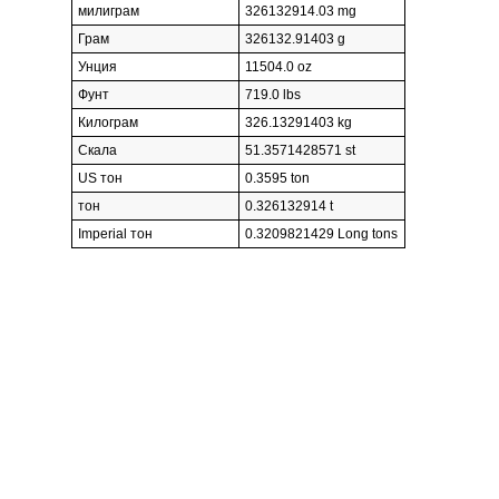
милиграм
326132914.03 mg
Грам
326132.91403 g
Унция
11504.0 oz
Фунт
719.0 lbs
Килограм
326.13291403 kg
Скала
51.3571428571 st
US тон
0.3595 ton
тон
0.326132914 t
Imperial тон
0.3209821429 Long tons