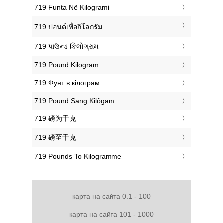
‎719 Funta Në Kilogrami
‎719 ปอนด์เพื่อกิโลกรัม
‎719 પાઉન્ડ કિલોગ્રામ
‎719 Pound Kilogram
‎719 Фунт в кілограм
‎719 Pound Sang Kilôgam
‎719 磅为千克
‎719 磅至千克
‎719 Pounds To Kilogramme
карта на сайта 0.1 - 100
карта на сайта 101 - 1000