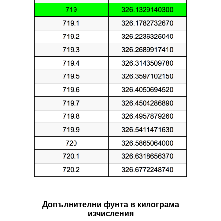
Допълнителни фунтa в килограмa
изчисления