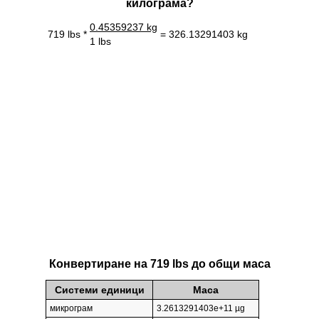
килограмa?
0.45359237 kg
719 lbs *
= 326.13291403 kg
1 lbs
Конвертиране на 719 lbs до общи маса
Системи единици
Маса
микрограм
3.2613291403e+11 µg